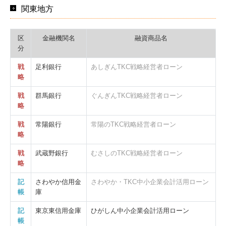
関東地方
区
金融機関名
融資商品名
分
戦
足利銀行
あしぎんTKC戦略経営者ローン
略
戦
群馬銀行
ぐんぎんTKC戦略経営者ローン
略
戦
常陽銀行
常陽のTKC戦略経営者ローン
略
戦
武蔵野銀行
むさしのTKC戦略経営者ローン
略
記
さわやか信用金
さわやか・TKC中小企業会計活用ローン
帳
庫
記
東京東信用金庫
ひがしん中小企業会計活用ローン
帳