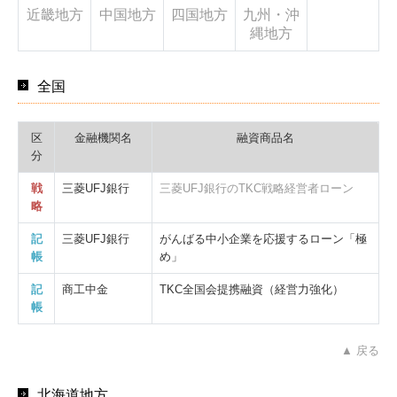
近畿地方
中国地方
四国地方
九州・沖
縄地方
全国
区
金融機関名
融資商品名
分
戦
三菱UFJ銀行
三菱UFJ銀行のTKC戦略経営者ローン
略
記
三菱UFJ銀行
がんばる中小企業を応援するローン「極
帳
め」
記
商工中金
TKC全国会提携融資（経営力強化）
帳
▲ 戻る
北海道地方