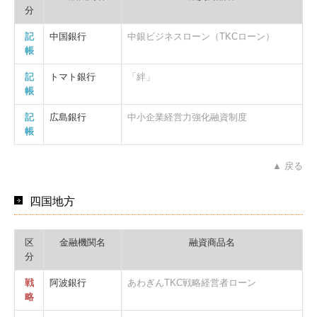
分
記
中国銀行
中銀ビジネスローン（TKCローン）
帳
記
トマト銀行
「絆」
帳
記
広島銀行
中小企業経営力強化融資制度
帳
▲ 戻る
四国地方
区
金融機関名
融資商品名
分
戦
阿波銀行
あわぎんTKC戦略経営者ローン
略