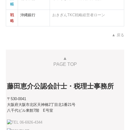
帳
戦
沖縄銀行
おきぎん
TKC戦略経営者ローン
略
▲ 戻る
▲
PAGE TOP
藤田恵介公認会計士・税理士事務所
〒530-0041
大阪府大阪市北区天神橋2丁目北1番21号
八千代ビル東館7階 E号室