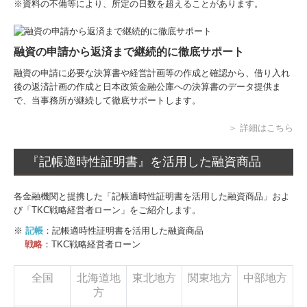
※資料の不備等により、所定の日数を超えることがあります。
融資の申請から返済まで継続的に徹底サポート
融資の申請に必要な決算書や経営計画等の作成と確認から、借り入れ
後の返済計画の作成と日本政策金融公庫への決算書のデータ提供ま
で、当事務所が継続して徹底サポートします。
＞ 詳細はこちら
『記帳適時性証明書』を活用した融資商品
各金融機関と提携した「記帳適時性証明書を活用した融資商品」およ
び「TKC戦略経営者ローン」をご紹介します。
※
記帳
：記帳適時性証明書を活用した融資商品
戦略
：TKC戦略経営者ローン
全国
北海道地
東北地方
関東地方
中部地方
方