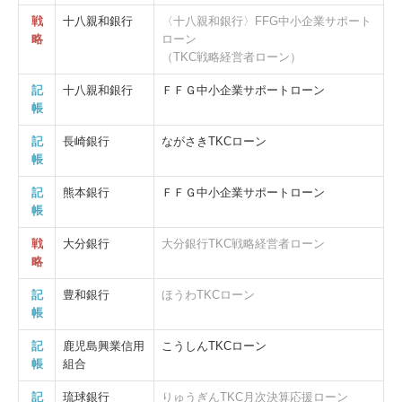
戦
十八親和銀行
〈十八親和銀行〉FFG中小企業サポート
略
ローン
（TKC戦略経営者ローン）
記
十八親和銀行
ＦＦＧ中小企業サポートローン
帳
記
長崎銀行
ながさきTKCローン
帳
記
熊本銀行
ＦＦＧ中小企業サポートローン
帳
戦
大分銀行
大分銀行TKC戦略経営者ローン
略
記
豊和銀行
ほうわTKCローン
帳
記
鹿児島興業信用
こうしんTKCローン
帳
組合
記
琉球銀行
りゅうぎんTKC月次決算応援ローン