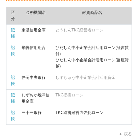
区
金融機関名
融資商品名
分
記
東濃信用金庫
とうしんTKC経営者ローン
帳
記
飛騨信用組合
ひだしん中小企業会計活用ローン(証書貸
帳
付)
ひだしん中小企業会計活用ローン(当座貸
越)
記
静岡中央銀行
しずちゅう中小企業会計活用資金
帳
記
しずおか焼津信
TKC提携ローン
帳
用金庫
記
三十三銀行
TKC連携経営力強化ローン
帳
▲ 戻る