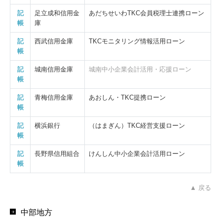
記
足立成和信用金
あだちせいわTKC会員税理士連携ローン
帳
庫
記
西武信用金庫
TKCモニタリング情報活用ローン
帳
記
城南信用金庫
城南中小企業会計活用・応援ローン
帳
記
青梅信用金庫
あおしん・TKC提携ローン
帳
記
横浜銀行
（はまぎん）TKC経営支援ローン
帳
記
長野県信用組合
けんしん中小企業会計活用ローン
帳
▲ 戻る
中部地方