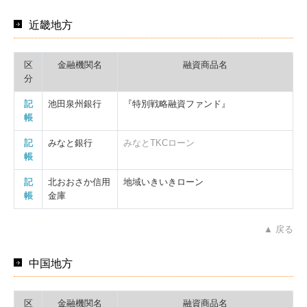
近畿地方
区
金融機関名
融資商品名
分
記
池田泉州銀行
『特別戦略融資ファンド』
帳
記
みなと銀行
みなとTKCローン
帳
記
北おおさか信用
地域いきいきローン
帳
金庫
▲ 戻る
中国地方
区
金融機関名
融資商品名