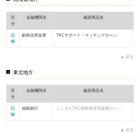
区
金融機関名
融資商品名
分
記
釧路信用金庫
TKCサポート・マッチングローン
帳
▲ 戻る
東北地方
区
金融機関名
融資商品名
分
記
福島銀行
ふくぎんTKC福島県支部提携ローン
帳
▲ 戻る