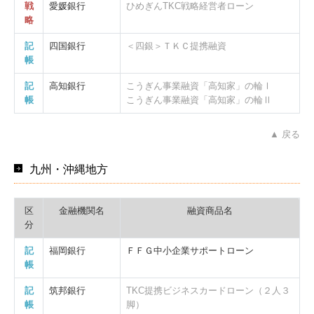
戦
愛媛銀行
ひめぎんTKC戦略経営者ローン
略
記
四国銀行
＜四銀＞ＴＫＣ提携融資
帳
記
高知銀行
こうぎん事業融資「高知家」の輪Ⅰ
帳
こうぎん事業融資「高知家」の輪Ⅱ
▲ 戻る
九州・沖縄地方
区
金融機関名
融資商品名
分
記
福岡銀行
ＦＦＧ中小企業サポートローン
帳
記
筑邦銀行
TKC提携ビジネスカードローン（２人３
帳
脚）